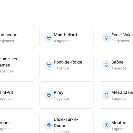
udincourt
Montbéliard
École-Valen
 agences
4 agences
3 agences
aume-les-
Pont-de-Roide
Saône
ames
1 agence
1 agence
 agences
aint-Vit
Pirey
Mésandan
 agence
1 agence
1 agence
L'Isle-sur-le-
rnans
Mouthe
Doubs
 agence
1 agence
1 agence