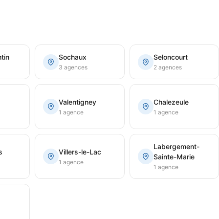
tin
Sochaux
Seloncourt
3 agences
2 agences
Valentigney
Chalezeule
1 agence
1 agence
Labergement-
s
Villers-le-Lac
Sainte-Marie
1 agence
1 agence