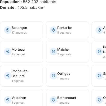
Population :
552 203 habitants
Densité :
105.5 hab./km²
Besançon
Pontarlier
A
17 agences
5 agences
4
B
Morteau
Maîche
D
2 agences
2 agences
2
Roche-lez-
Quingey
S
Beaupré
1 agence
1
1 agence
Valdahon
Bethoncourt
O
1 agence
1 agence
1