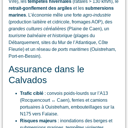
Vire), les
tempêtes hivernales
(rafales > 130 km/h), le
retrait-gonflement des argiles
et les
submersions
marines
. L’économie mêle une forte
agro-industrie
(production laitière et cidricole, fromages AOP), des
grandes cultures céréalières
(Plaine de Caen), un
tourisme balnéaire et historique
(plages du
Débarquement, sites du Mur de l’Atlantique, Côte
Fleurie) et un réseau de
ports maritimes
(Ouistreham,
Port-en-Bessin).
Assurance dans le
Calvados
Trafic ciblé
: convois poids-lourds sur l’A13
(Rocquencourt ↔ Caen), ferries et camions
portuaires à Ouistreham, embouteillages sur la
N175 vers Falaise.
Risques majeurs
: inondations des berges et
submersions marines, tempêtes violentes,