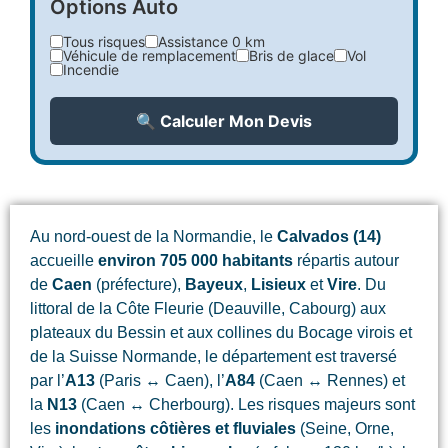
Options Auto
Tous risques
Assistance 0 km
Véhicule de remplacement
Bris de glace
Vol
Incendie
🔍 Calculer Mon Devis
Au nord-ouest de la Normandie, le
Calvados (14)
accueille
environ 705 000 habitants
répartis autour
de
Caen
(préfecture),
Bayeux
,
Lisieux
et
Vire
. Du
littoral de la Côte Fleurie (Deauville, Cabourg) aux
plateaux du Bessin et aux collines du Bocage virois et
de la Suisse Normande, le département est traversé
par l’
A13
(Paris ↔ Caen), l’
A84
(Caen ↔ Rennes) et
la
N13
(Caen ↔ Cherbourg). Les risques majeurs sont
les
inondations côtières et fluviales
(Seine, Orne,