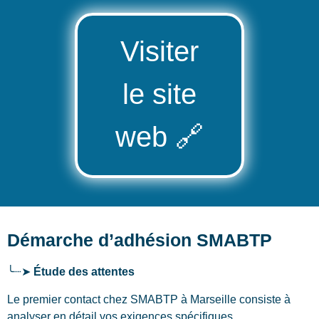
Visiter
le site
web
🔗
Démarche d’adhésion SMABTP
╰┈➤
Étude des attentes
Le premier contact chez SMABTP
à Marseille
consiste à
analyser en détail vos exigences spécifiques.