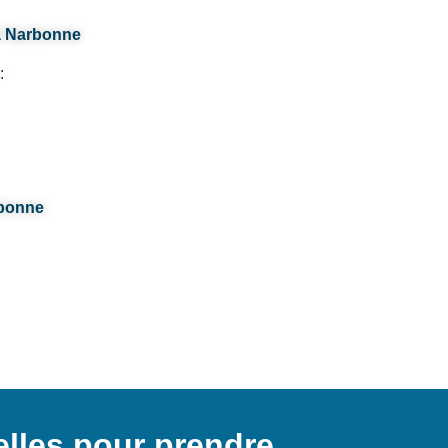
à Narbonne
:
rbonne
lles pour prendre