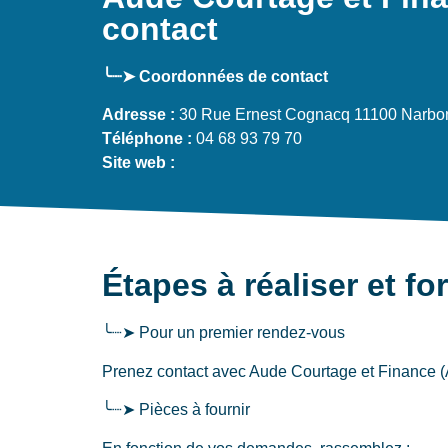
contact
╰┈➤ Coordonnées de contact
Adresse :
30 Rue Ernest Cognacq 11100 Narbo
Téléphone :
04 68 93 79 70
Site web :
Étapes à réaliser et fo
╰┈➤ Pour un premier rendez-vous
Prenez contact avec Aude Courtage et Finance (A
╰┈➤ Pièces à fournir